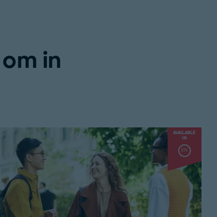
 om in
AVAILABLE
IN
EN