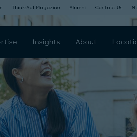
m
Think:Act Magazine
Alumni
Contact Us
N
rtise
Insights
About
Locati