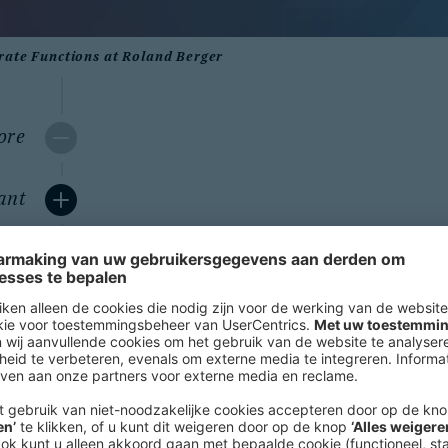
rate Functions at Roland Berger
ore
ant
ant
ger
ner