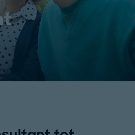
ht
sultant tot