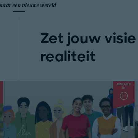
naar een nieuwe wereld
Zet jouw visie
realiteit
AVAILABLE
IN
EN