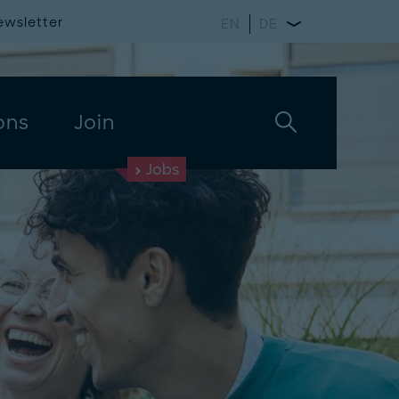
ewsletter
EN
DE
ons
Join
Jobs