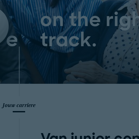
on the rig
track.
Jouw carriere
Van junior con