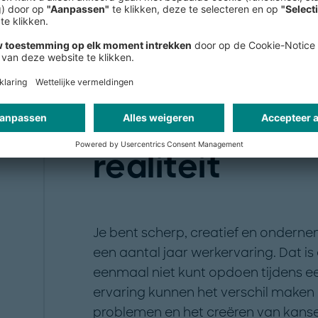
naar een nieuwe wereld
Zet jouw visie
realiteit
Je bent scherp, creatief en ondern
een aantal jaar werkervaring. Dat is 
eenmaal niet kunt opdoen tijdens ee
ervaring kunnen het verschil maken 
problemen en het creëren van kanse