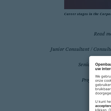
Career stages in the Corpo
Read m
Junior Consultant / Consult
Senior Consult
Project Mana
Part