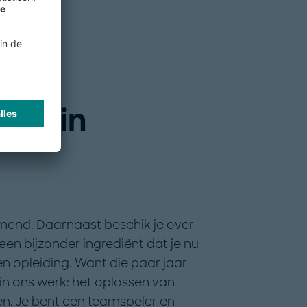
 om in
emend. Daarnaast beschik je over
een bijzonder ingrediënt dat je nu
n opleiding. Want die paar jaar
in ons werk: het oplossen van
n. Je bent een teamspeler en