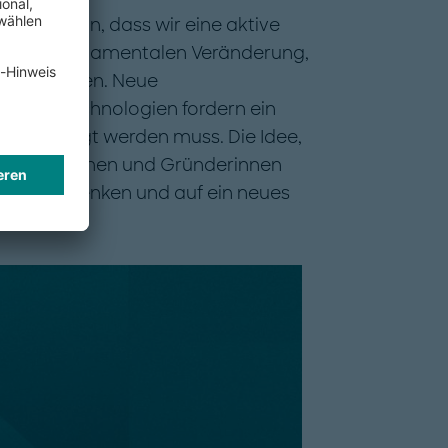
eugt davon, dass wir eine aktive
or einer fundamentalen Veränderung,
öglichkeiten. Neue
en und Technologien fordern ein
inn verfolgt werden muss. Die Idee,
en, Unternehmen und Gründerinnen
t neu zu denken und auf ein neues
en.