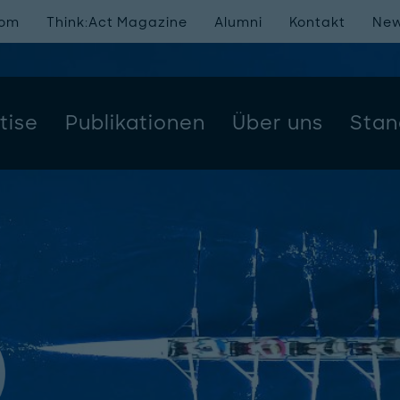
oom
Think:Act Magazine
Alumni
Kontakt
New
tise
Publikationen
Über uns
Stan