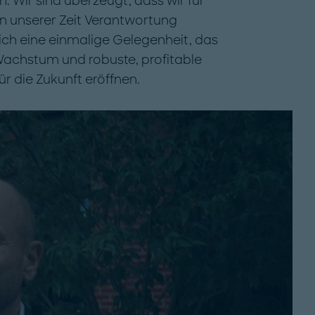
 Wir sind überzeugt, dass wir für
n unserer Zeit Verantwortung
ch eine einmalige Gelegenheit, das
Wachstum und robuste, profitable
r die Zukunft eröffnen.