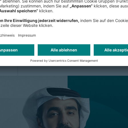
Als Strategieberatung sind wir überz
Rolle spielen müssen. Wir stehen v
vor uns ein Horizont unbegrenzter M
Geschäftsmodelle, Werte, Lieferkett
Wirtschaften, das bewusst und mit S
die uns antreibt ist, Organisation
und Gründern zu helfen, ihre Realitä
nachhaltiges Paradigma auszuricht