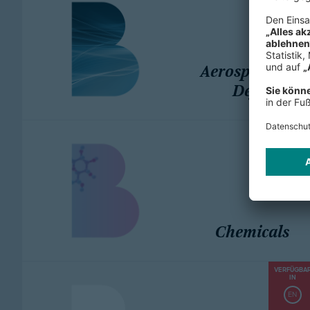
Aerospace &
Defense
Chemicals
VERFÜGBA
IN
EN