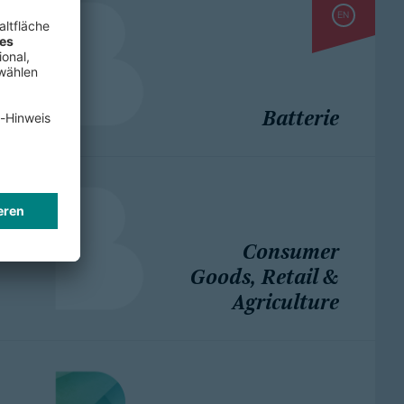
EN
Batterie
Consumer
Goods, Retail &
Agriculture