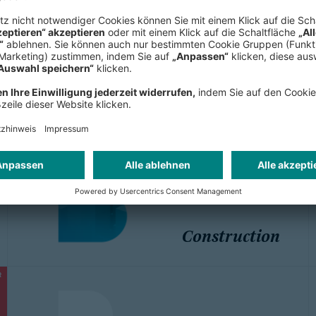
Automotive
Construction
R