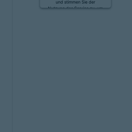
und stimmen Sie der
Nutzung des Service zu, um
diese Inhalte anzuzeigen.
Mehr Informationen
Akzeptieren
powered by
Usercentrics
Consent Management
Platform