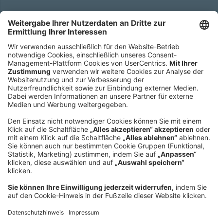
Hauptsitz
Roland Berger GmbH
Sederanger 1
80538 München
Deutschland
Telefon:
+49 89 9230-0
Fax:
+49 89 9230-8202
Mail:
Senden Sie eine Nachricht
NEWSROOM
IMPRESSUM
HILFE
DATENSCHUTZ