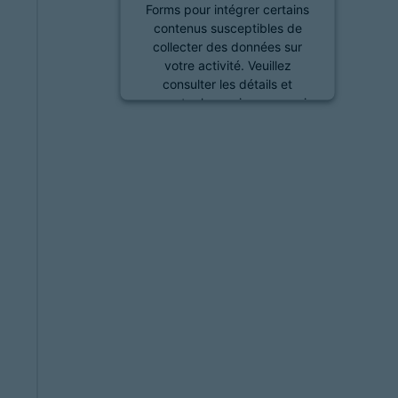
Forms pour intégrer certains
contenus susceptibles de
collecter des données sur
votre activité. Veuillez
consulter les détails et
accepter le service pour voir
ce contenu.
En savoir plus
Accepter
powered by
Usercentrics
Consent Management
Platform