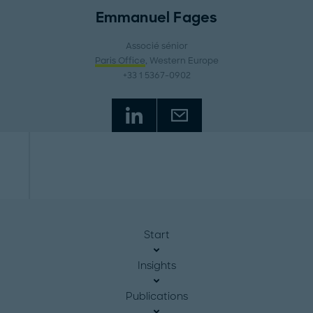
Emmanuel Fages
Associé sénior
Paris Office
, Western Europe
+33 1 5367-0902
Start
Insights
Publications