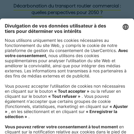
Décarbonation du transport routier commercial :
quelles perspectives pour 2050 ?
Siège social
Roland Berger GmbH
Sederanger 1
80538 Munich
Germany
Téléphone:
+49 89 9230-0
Fax:
+49 89 9230-8202
Adresse courriel:
Envoyez-nous un message
NEWSROOM