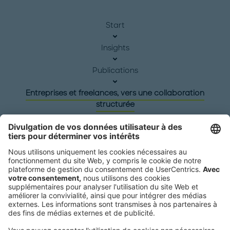
Start
Insights
Publications
Entreprises et freelances, vers une collaboration
structurée
Siège social
Roland Berger GmbH
Sederanger 1
80538 Munich
Germany