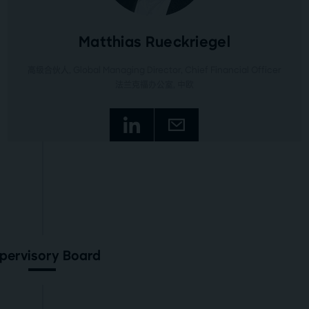
Matthias Rueckriegel
高级合伙人, Global Managing Director, Chief Financial Officer
法兰克福办公室
, 中欧
pervisory Board