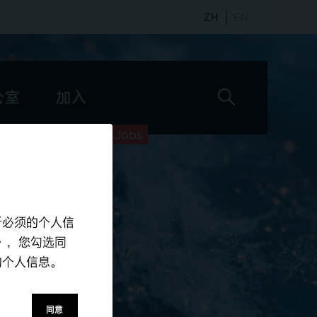
ZH
EN
公室
加入
Jobs
所必须的个人信
》，您勾选同
的个人信息。
同意