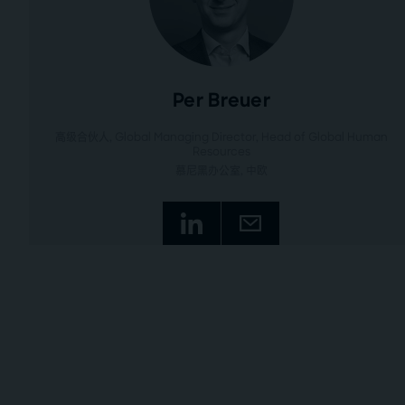
Per Breuer
高级合伙人, Global Managing Director, Head of Global Human
Resources
慕尼黑办公室
, 中欧