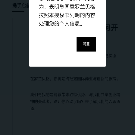
携手启航
为，表明您同意罗兰贝格
按照本授权书列明的内容
处理您的个人信息。
作为学生或毕业生，如何开
启你的职业生涯
同意
咨询工作关乎创造力、多元化、战略思维与务实协
作。
在罗兰贝格，你将始终把握国际商业与创新的脉搏。
我们寻找的是能够带来独特优势、与我们共享创业精
神的变革者。这让你心动了吗？来了解我们的入职通
道：