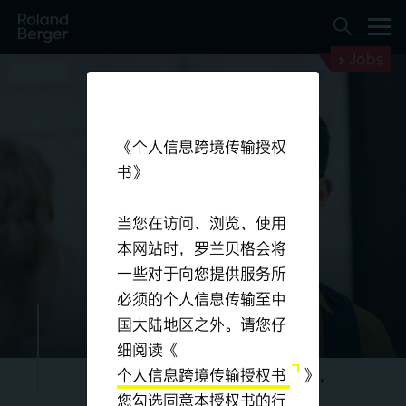
Jobs
《个人信息跨境传输授权
书》
当您在访问、浏览、使用
本网站时，罗兰贝格会将
一些对于向您提供服务所
蓄势待发。
必须的个人信息传输至中
国大陆地区之外。请您仔
细阅读《
个人信息跨境传输授权书
》，
您勾选同意本授权书的行