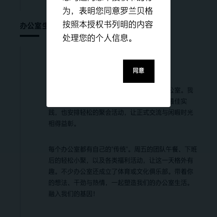
为，表明您同意罗兰贝格
按照本授权书列明的内容
办公室生活
处理您的个人信息。
我们的独特文化
同意
每周五，结束项目现场工作的同事们重返办公室。我
们定期举行全员会议，探讨业务动态、交流最佳实
践，也安排轻松的聚会活动，让正式交流与闲暇时光
相得益彰。
每个办公室都有自己的"传统"。周五的团队午餐、下班
后的轻松小聚，以及各类福利活动，让这一天格外有
趣。不少办公室还成立了体育或文化俱乐部。带着你
的想法、干劲与热情，一起塑造我们的办公室生活。
融入我们的基因！