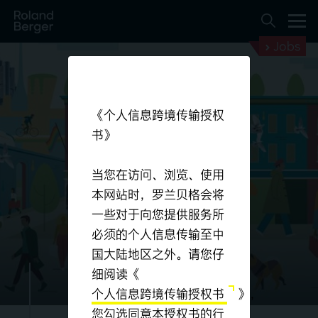
Jobs
《个人信息跨境传输授权
书》
当您在访问、浏览、使用
本网站时，罗兰贝格会将
一些对于向您提供服务所
融入我们的基
必须的个人信息传输至中
因。
国大陆地区之外。请您仔
细阅读《
个人信息跨境传输授权书
》，
您勾选同意本授权书的行