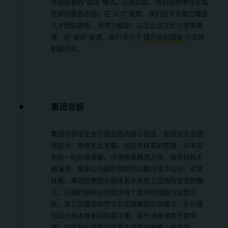
各自割裂的“孤岛”模式。正因如此，我们始终秉持全域
统筹的服务思路。在“人才”维度，我们的专业能力覆盖
人才团队建设、领导力赋能，以及企业文化与变革管
理；在“组织”维度，我们专注于
提升组织效能
与实现
职能优化。
集团总部
集团总部是企业价值创造的核心枢纽，能驱动企业绩
效提升，助推长远发展。但总部体系的搭建，从来没
有统一的标准答案。市场格局瞬息万变，股权结构不
断演变，每家公司都在独特的战略环境中运行。这意
味着，高效的集团总部体系并无放之四海而皆准的模
式；正确的架构必须契合每个组织的战略与运营实
际。罗兰贝格协助界定并实施集团总部模式，在价值
创造与成本效率间取得平衡，提升决策速度与聚焦
度；以定制化方案打造真正支撑战略雄心的总部。