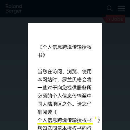
Jobs
《个人信息跨境传输授权
书》
当您在访问、浏览、使用
人员与组织
本网站时，罗兰贝格会将
一些对于向您提供服务所
我们助力打造行业标杆企业
必须的个人信息传输至中
国大陆地区之外。请您仔
细阅读《
订阅我们的时事通讯
个人信息跨境传输授权书
》，
您勾选同意本授权书的行