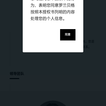
为，表明您同意罗兰贝格
按照本授权书列明的内容
Publications
处理您的个人信息。
Consulting Services
Experts
同意
我们的专家团队为全球各行业的客户提供服务。您是
否已为业务提升做好准备？欢迎随时与我们联系。
领导团队