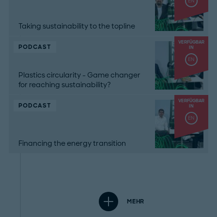
EN
Taking sustainability to the topline
VERFÜGBAR
PODCAST
IN
EN
Plastics circularity - Game changer
for reaching sustainability?
VERFÜGBAR
PODCAST
IN
EN
Financing the energy transition
MEHR