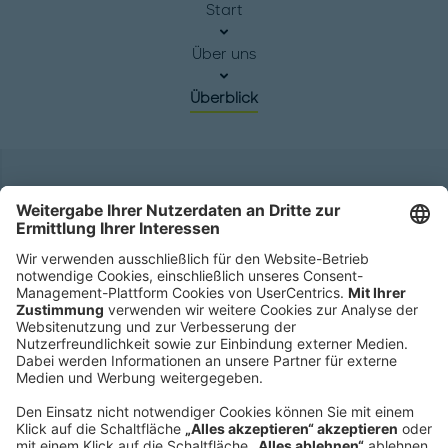
Start
Über uns
Überblick
Hauptsitz
Roland Berger GmbH
Sederanger 1
80538 München
Deutschland
Telefon:
+49 89 9230-0
Fax:
+49 89 9230-8202
Mail:
Senden Sie eine Nachricht