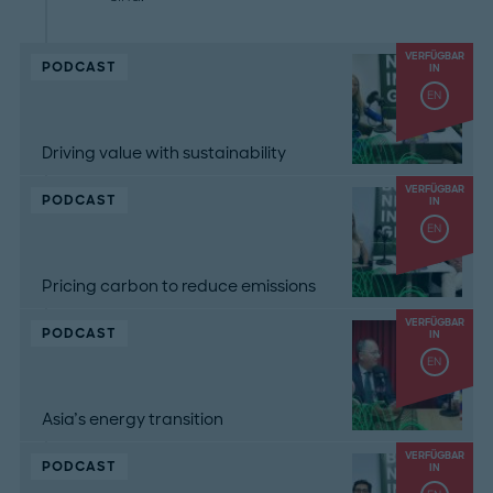
VERFÜGBAR
PODCAST
IN
EN
Driving value with sustainability
VERFÜGBAR
PODCAST
IN
EN
Pricing carbon to reduce emissions
VERFÜGBAR
PODCAST
IN
EN
Asia’s energy transition
VERFÜGBAR
PODCAST
IN