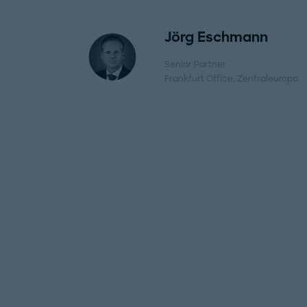
Jörg Eschmann
Senior Partner
Frankfurt Office
, Zentraleuropa