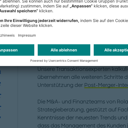
Ziel unserer Strategieberatung im M
einer nachhaltigen Profitabilität 
n
durch ein strategisches Managemen
n
decken das gesamte Spektrum an M
Unterstützung der Käuferunternehm
n
Übernahme- und Fusionskandidaten b
n
Zielobjekte und der Synergieprüfun
Unsere Transaktionsexperten kalkuli
h
übernehmen alle weiteren Schritte d
e
Unterstützung der
Post-Merger-Inte
r
Die M&A- und Finanzteams von Rola
r
Strategieberatung, gestützt auf Fa
Kenntnisse der neuesten Trends und I
"
dass das Management des Kunden jed