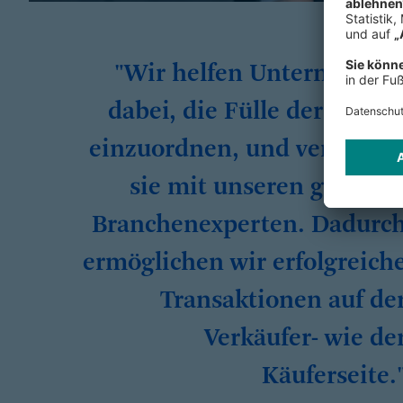
"Wir helfen Unternehme
dabei, die Fülle der Zahle
einzuordnen, und vernetze
sie mit unseren globale
Branchenexperten. Dadurc
ermöglichen wir erfolgreich
Transaktionen auf de
Verkäufer- wie de
Käuferseite.