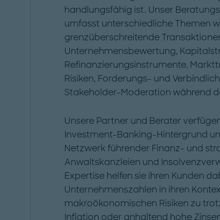
handlungsfähig ist. Unser Beratung
umfasst unterschiedliche Themen w
grenzüberschreitende Transaktionen,
Unternehmensbewertung, Kapitalstr
Refinanzierungsinstrumente, Mark
Risiken, Forderungs- und Verbindli
Stakeholder-Moderation während de
Unsere Partner und Berater verfügen
Investment-Banking-Hintergrund u
Netzwerk führender Finanz- und stra
Anwaltskanzleien und Insolvenzverwa
Expertise helfen sie ihren Kunden dab
Unternehmenszahlen in ihren Konte
makroökonomischen Risiken zu trotz
Inflation oder anhaltend hohe Zinsen