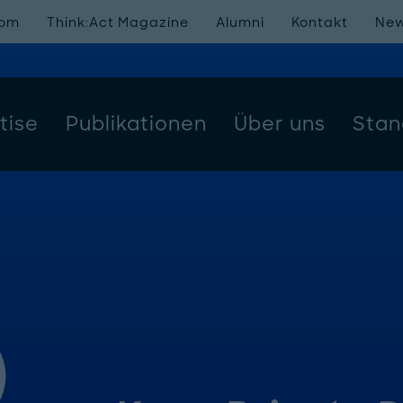
oom
Think:Act Magazine
Alumni
Kontakt
New
tise
Publikationen
Über uns
Stan