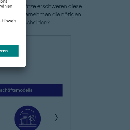
egene Zinssätze erschweren diese
o finden Unternehmen die nötigen
apital ausscheiden?