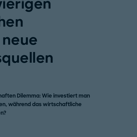
ierigen
hen
 neue
squellen
aften Dilemma: Wie investiert man
nen, während das wirtschaftliche
en?