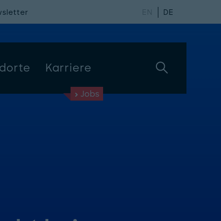
sletter
EN
DE
dorte
Karriere
Jobs