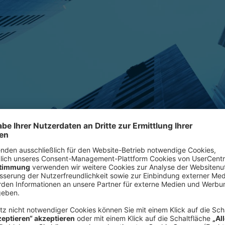
nem Dilemma: Wie können sie trotz Wachstums- und Gewinnschw
Konfrontiert mit Wachstumsschwäch
deutsche Unternehmen an vielen Fro