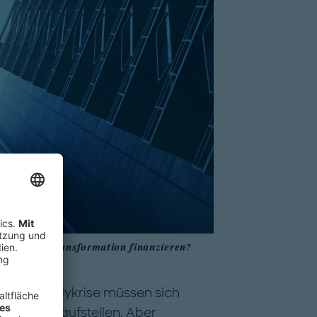
äche ihre Transformation finanzieren?
e und Polykrise müssen sich
nten neu aufstellen. Aber