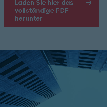
Laden Sie hier das
vollständige PDF
herunter