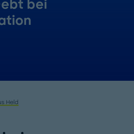
ebt bei
ation
s Held