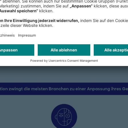
Transformation ist teuer, und gesti
Situation noch. Bleibt die Frage: W
Mittel, wenn Bankkredite und Eigenk