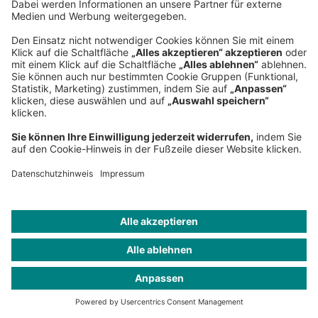
Hauptsitz
Roland Berger GmbH
Sederanger 1
80538 München
Deutschland
Telefon:
+49 89 9230-0
Fax:
+49 89 9230-8202
Mail:
Senden Sie eine Nachricht
NEWSROOM
IMPRESSUM
HILFE