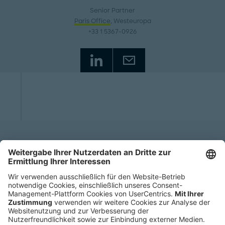
Senior Partner
Paris Office
, Westeuropa
+33 1 5367-0926
Start
Expertise
Industries
Transportation