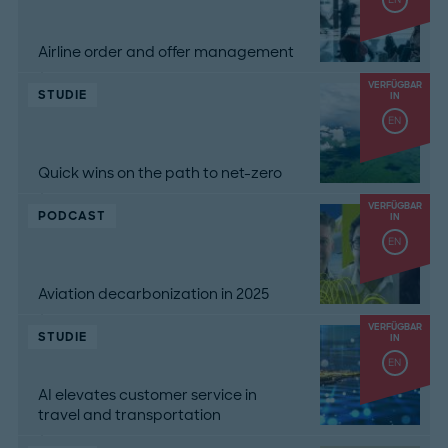
Airline order and offer management
VERFÜGBAR
STUDIE
IN
EN
Quick wins on the path to net-zero
VERFÜGBAR
PODCAST
IN
EN
Aviation decarbonization in 2025
VERFÜGBAR
STUDIE
IN
EN
AI elevates customer service in
travel and transportation