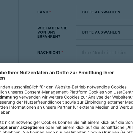
LAND
WIE HABEN SIE
VON UNS
ERFAHREN?
NACHRICHT
Mit dem Absenden des Kontaktformulars er
Daten zur Bearbeitung Ihres Anliegens v
Widerrufshinweise finden Sie in unserer
D