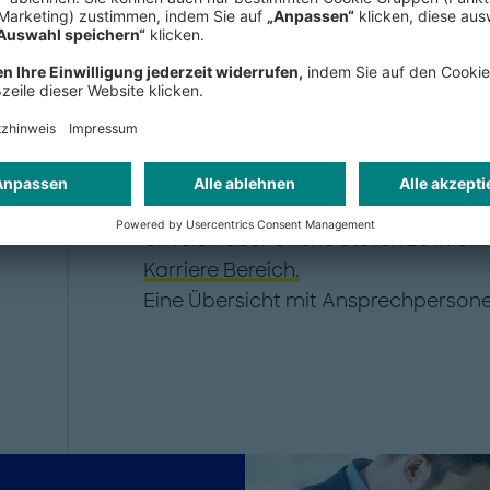
Personalabteilung
Um sich über offene Stellen zu infor
Karriere Bereich.
Eine Übersicht mit Ansprechpersone