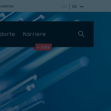
sletter
EN
DE
dorte
Karriere
Jobs