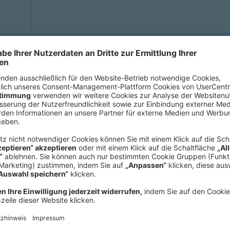
Nikolaus Meyding, Head of Koop
STELP e.V.
Die vielfältigen Fähigkeiten und Werkzeuge
Roland Berger erworben habe, haben mich 
STELP vorbereitet.
Als erstes möchte ich den Teamgeist nenn
als bei Roland Berger (es ist vergleichbar
einem Strang ziehen. Ähnlich wie bei den
eng auszutauschen, Dinge gemeinsam umz
die größtmögliche Wirkung, zu erzielen.