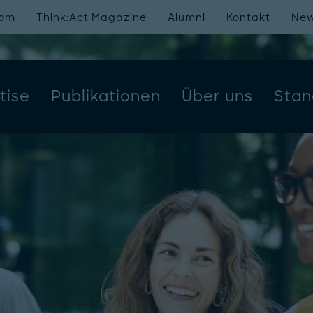
oom
Think:Act Magazine
Alumni
Kontakt
New
tise
Publikationen
Über uns
Stan