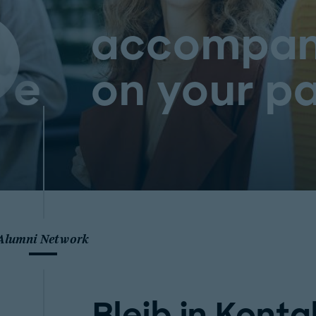
accompan
on your pa
Alumni Network
Bleib in Konta