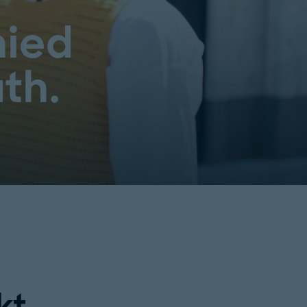
ied
th.
kt