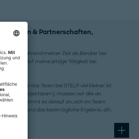
erationen & Partnerschaften,
, die ich während meiner Zeit als Berater bei
sehr gut auf meine jetzige Tätigkeit bei
en. Obwohl das Team bei STELP viel kleiner ist
 mit einem Projektteam), müssen wir alle an
 Projekten kommt es darauf an, sich im Team
usetzen und das bestmögliche Ergebnis, d.h.