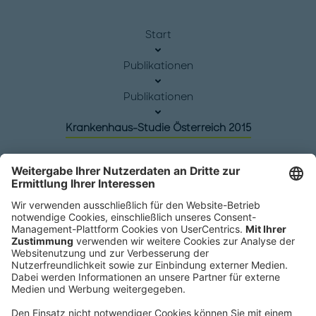
Start
Publikationen
Publikationen
Krankenhaus-Studie Österreich 2015
Hauptsitz
Roland Berger GmbH
Sederanger 1
80538 München
Deutschland
Telefon:
+49 89 9230-0