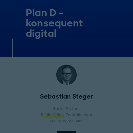
Plan D –
konsequent
digital
Sebastian Steger
Senior Partner
Berlin Office
, Zentraleuropa
+49 30 39927-3488