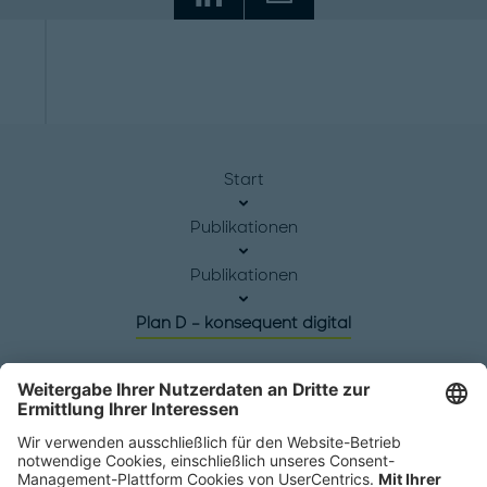
Start
Publikationen
Publikationen
Plan D – konsequent digital
Hauptsitz
Roland Berger GmbH