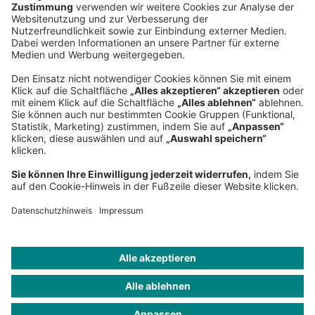
Sederanger 1
80538 München
Deutschland
Telefon:
+49 89 9230-0
Fax:
+49 89 9230-8202
Mail:
Senden Sie eine Nachricht
NEWSROOM
IMPRESSUM
HILFE
DATENSCHUTZ
COOKIES
KONTAKT