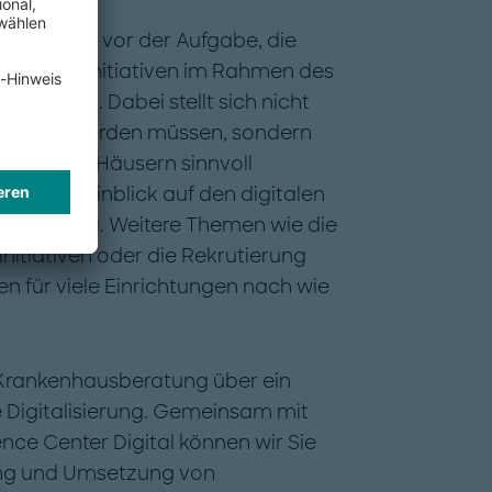
tehen nun vor der Aufgabe, die
alisierungsinitiativen im Rahmen des
uklären. Dabei stellt sich nicht
n erfüllt werden müssen, sondern
äten in den Häusern sinnvoll
nderem im Hinblick auf den digitalen
Bedeutung. Weitere Themen wie die
nitiativen oder die Rekrutierung
n für viele Einrichtungen nach wie
 Krankenhausberatung über ein
 Digitalisierung. Gemeinsam mit
e Center Digital können wir Sie
ung und Umsetzung von