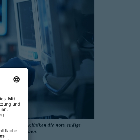
eutschlands Kliniken die notwendige
n voranzutreiben.