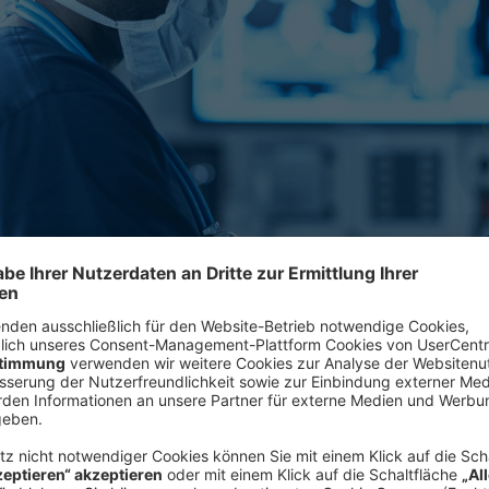
kenhaus. Mit dem „Zukunftsprogramm Krankenhäuser“ erhalten D
m ihre Digitalisierungspläne auch unter erschwerten Bedingunge