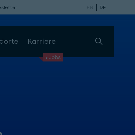
sletter
DE
EN
dorte
Karriere
Jobs
m