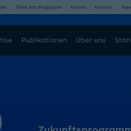
oom
Think:Act Magazine
Alumni
Kontakt
New
tise
Publikationen
Über uns
Stan
Zukunftsprogram