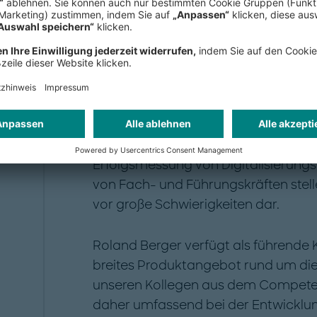
Verantwortliche in Krankenhäusern s
konkrete Förderfähigkeit ihrer Digit
Krankenhauszukunftsfonds (KHZF) abz
nur die Frage, welche Anforderunge
auch, wie sich die jeweiligen Aktivit
priorisieren lassen. Dies ist unter a
Leistungsanforderungsprozess von 
Erfolgsmessung von Digitalisierungsi
von Fach- und Führungskräften stelle
vor große Schwierigkeiten dar.
Roland Berger verfügt als führende
breites Produktangebot rund um die
unseren Kollegen aus dem Competenc
daher umfassend bei der Entwickl