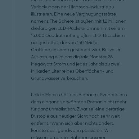
Verlockungen der Hightech-Industrie zu
illustrieren. Eine neue Vergnügungsstätte
namens The Sphere ist außen mit 1,2 Millionen
dreifarbigen LED-Pucks und innen mit einem
15.000 Quadratmeter großen LED-Bildschirm
ausgestattet, der von 150 Nvidia-
Grafikprozessoren gesteuert wird. Bei voller
Auslastung wird das digitale Monster 28
Megawatt Strom und jedes Jahr bis zu zwei
Milliarden Liter reines Oberflächen- und
Grundwasser verbrauchen.
Felicia Marcus hält das Albtraum-Szenario aus
dem eingangs erwähnten Roman nicht mehr
für ganz unrealistisch. Zwar sei eine derartige
Dystopie aus heutiger Sicht noch sehr weit
entfernt. "Wenn sich aber nichts ändert,
könnte das irgendwann passieren. Wir
müssen lernen, im Rahmen unserer