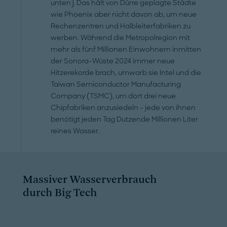
unten]. Das hält von Dürre geplagte Städte
wie Phoenix aber nicht davon ab, um neue
Rechenzentren und Halbleiterfabriken zu
werben. Während die Metropolregion mit
mehr als fünf Millionen Einwohnern inmitten
der Sonora-Wüste 2024 immer neue
Hitzerekorde brach, umwarb sie Intel und die
Taiwan Semiconductor Manufacturing
Company (TSMC), um dort drei neue
Chipfabriken anzusiedeln – jede von ihnen
benötigt jeden Tag Dutzende Millionen Liter
reines Wasser.
Massiver Wasserverbrauch
durch Big Tech