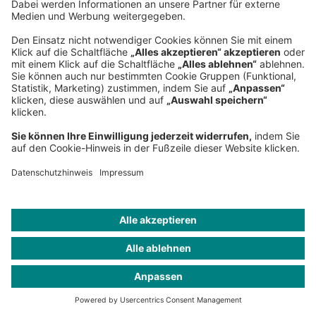
Gut zu wissen
Kritischer Wasserzugang:
Farmer als To
Die vom Colorado River versorgte US-
Eckpfeiler der Wirt
Region leidet unter Engpässen, verstärkt
Regionen, hat die
durch veraltete Wasserrechte und die
sehr hohen Wasse
Politik.