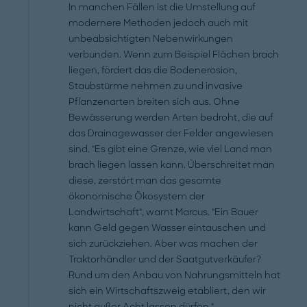
In manchen Fällen ist die Umstellung auf
modernere Methoden jedoch auch mit
unbeabsichtigten Nebenwirkungen
verbunden. Wenn zum Beispiel Flächen brach
liegen, fördert das die Bodenerosion,
Staubstürme nehmen zu und invasive
Pflanzenarten breiten sich aus. Ohne
Bewässerung werden Arten bedroht, die auf
das Drainagewasser der Felder angewiesen
sind. "Es gibt eine Grenze, wie viel Land man
brach liegen lassen kann. Überschreitet man
diese, zerstört man das gesamte
ökonomische Ökosystem der
Landwirtschaft", warnt Marcus. "Ein Bauer
kann Geld gegen Wasser eintauschen und
sich zurückziehen. Aber was machen der
Traktorhändler und der Saatgutverkäufer?
Rund um den Anbau von Nahrungsmitteln hat
sich ein Wirtschaftszweig etabliert, den wir
nicht außer Acht lassen dürfen."