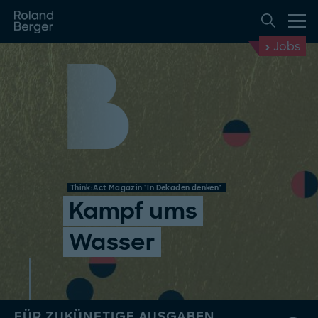
Jobs
Think:Act Magazin "In Dekaden denken"
Kampf ums
Wasser
FÜR ZUKÜNFTIGE AUSGABEN