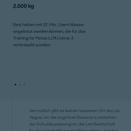
2.000 kg
519 ml
Reis hätten mit 22. Mio. Litern Wasser
Wasser braucht Ch
angebaut werden können, die für das
mit 100 Wörtern.
Training für Metas LLM Llama-3
verbraucht wurden.
Vermutlich gibt es keinen besseren Ort als Las
Vegas, um die kognitive Dissonanz zwischen
der Schuldzuweisung an die Landwirtschaft
für die Verschärfung der Wasserkrise und den