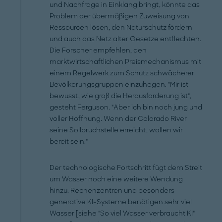
und Nachfrage in Einklang bringt, könnte das
Problem der übermäßigen Zuweisung von
Ressourcen lösen, den Naturschutz fördern
und auch das Netz alter Gesetze entflechten.
Die Forscher empfehlen, den
marktwirtschaftlichen Preismechanismus mit
einem Regelwerk zum Schutz schwächerer
Bevölkerungsgruppen einzuhegen. "Mir ist
bewusst, wie groß die Herausforderung ist",
gesteht Ferguson. "Aber ich bin noch jung und
voller Hoffnung. Wenn der Colorado River
seine Sollbruchstelle erreicht, wollen wir
bereit sein."
Der technologische Fortschritt fügt dem Streit
um Wasser noch eine weitere Wendung
hinzu. Rechenzentren und besonders
generative KI-Systeme benötigen sehr viel
Wasser [siehe "So viel Wasser verbraucht KI"