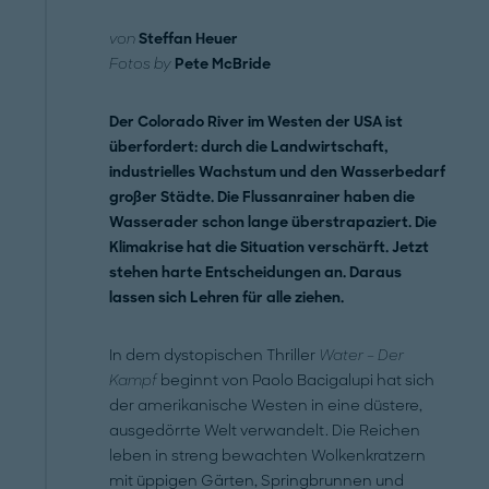
von
Steffan Heuer
Fotos by
Pete McBride
Der Colorado River im Westen der USA ist
überfordert: durch die Landwirtschaft,
industrielles Wachstum und den Wasserbedarf
großer Städte. Die Flussanrainer haben die
Wasserader schon lange überstrapaziert. Die
Klimakrise hat die Situation verschärft. Jetzt
stehen harte Entscheidungen an. Daraus
lassen sich Lehren für alle ziehen.
In dem dystopischen Thriller
Water – Der
Kampf
beginnt von Paolo Bacigalupi hat sich
der amerikanische Westen in eine düstere,
ausgedörrte Welt verwandelt. Die Reichen
leben in streng bewachten Wolkenkratzern
mit üppigen Gärten, Springbrunnen und