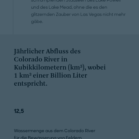
schrumpfenden Stauseen des Lake Powell
und des Lake Mead, ohne die es den
glitzernden Zauber von Las Vegas nicht mehr
gäbe.
Jährlicher Abfluss des
Colorado River in
Kubikkilometern (km³), wobei
1 km³ einer Billion Liter
entspricht.
12,5
6,9
Wassermenge aus dem Colorado River
Verdunstung in St
für die Bewässerung von Feldern.
durch die Ufervege