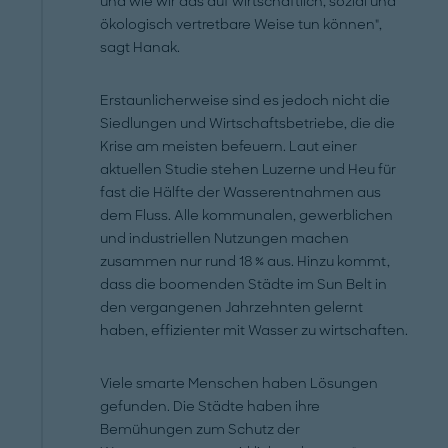
und wie wir das auf wirtschaftlich, sozial und
ökologisch vertretbare Weise tun können",
sagt Hanak.
Erstaunlicherweise sind es jedoch nicht die
Siedlungen und Wirtschaftsbetriebe, die die
Krise am meisten befeuern. Laut einer
aktuellen Studie stehen Luzerne und Heu für
fast die Hälfte der Wasserentnahmen aus
dem Fluss. Alle kommunalen, gewerblichen
und industriellen Nutzungen machen
zusammen nur rund 18 % aus. Hinzu kommt,
dass die boomenden Städte im Sun Belt in
den vergangenen Jahrzehnten gelernt
haben, effizienter mit Wasser zu wirtschaften.
Viele smarte Menschen haben Lösungen
gefunden. Die Städte haben ihre
Bemühungen zum Schutz der