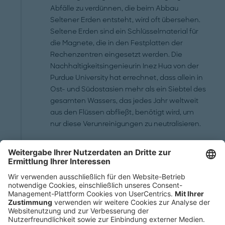
Abfälle zu verdünnen, die beim Abbau
Seltener Erden entsteht, wird oft übersehen.
Seltene Erden sind ein Schlüsselmaterial für
die Magnete, die in den Festplatten der
Rechenzentren eingesetzt werden. Die
Nachhaltigkeitsingenieurin Inez Hua von der
Purdue University hat errechnet, dass allein in
Ost- und Südostasien mehr als ein Siebtel des
gesamten Wassers, das jedes Jahr weltweit
aus den Flüssen abfließt, benötigt wird, um
nur diese Verunreinigungen zu neutralisieren.
Professor Ren regt an, Technologiekonzerne
in die Pflicht zu nehmen. So könnte man etwa
Label für Nachhaltigkeitsstandards im KI-
Sektor einführen, um den Wasserverbrauch zu
senken.