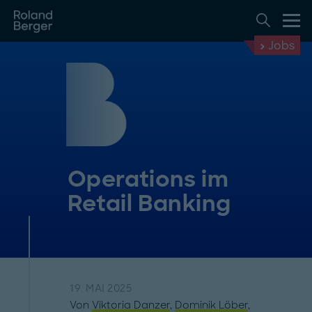
Jobs
Operations im
Retail Banking
19. MAI 2025
Von
Viktoria Danzer
,
Dominik Löber
,