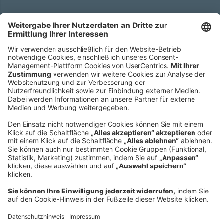
Hauptsitz
Roland Berger GmbH
Sederanger 1
80538 München
Deutschland
Telefon:
+49 89 9230-0
Fax:
+49 89 9230-8202
Mail:
Senden Sie eine Nachricht
NEWSROOM
IMPRESSUM
HILFE
DATENSCHUTZ