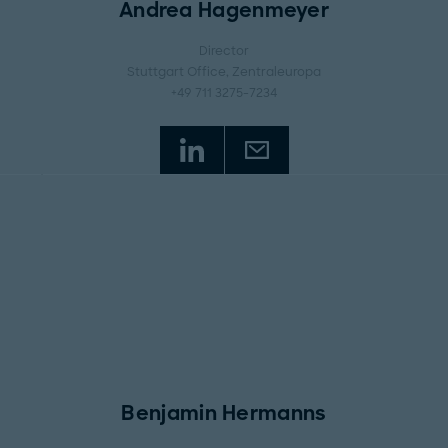
Andrea Hagenmeyer
Director
Stuttgart Office
, Zentraleuropa
+49 711 3275-7234
Benjamin Hermanns