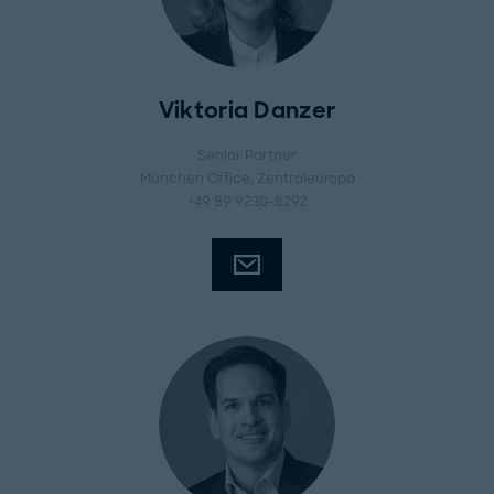
Viktoria Danzer
Senior Partner
München Office
, Zentraleuropa
+49 89 9230-8292