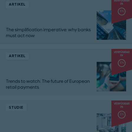
VERFÜGBAR
ARTIKEL
IN
EN
The simplification imperative: why banks
must act now
VERFÜGBAR
ARTIKEL
IN
EN
Trends to watch: The future of European
retail payments
VERFÜGBAR
STUDIE
IN
EN