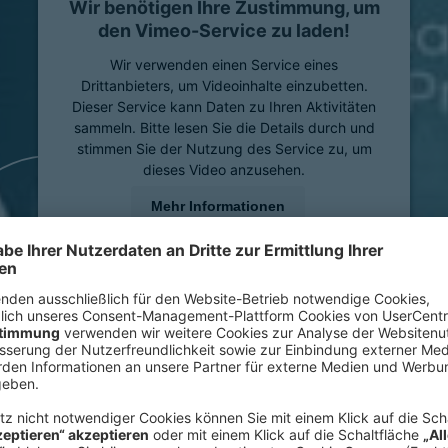
Wir benötigen Ihre Zustimmung, um
den Vimeo-Service zu laden!
Wir verwenden einen Service eines
Drittanbieters, um Videoinhalte einzubetten.
Dieser Service kann Daten zu Ihren Aktivitäten
sammeln. Bitte lesen Sie die Details durch und
stimmen Sie der Nutzung des Service zu, um
dieses Video anzusehen.
Mehr Informationen
Akzeptieren
powered by
Usercentrics Consent Management
Platform