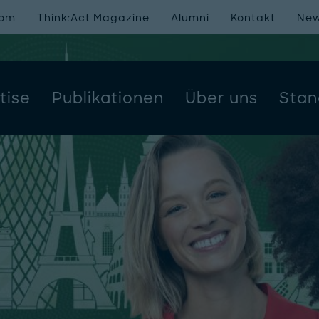
oom
Think:Act Magazine
Alumni
Kontakt
New
tise
Publikationen
Über uns
Stan