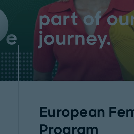
part of ou
journey.
European Fem
Program