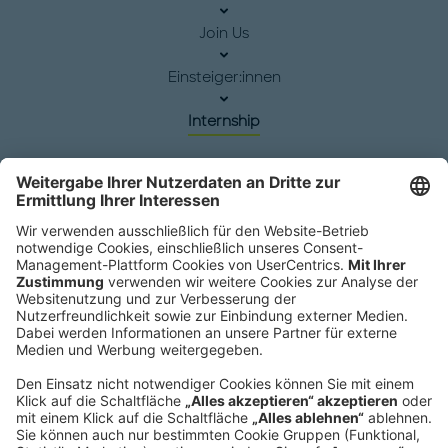
Join Us
Einsteiger:innen
Internship
Hauptsitz
Roland Berger GmbH
Sederanger 1
80538 München
Deutschland
Telefon:
+49 89 9230-0
Fax:
+49 89 9230-8202
Mail:
Senden Sie eine Nachricht