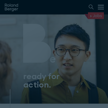
Jobs
ready for
action.