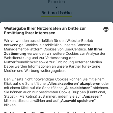
Experten
Barbara Lischka
Hauptsitz
Roland Berger GmbH
Sederanger 1
80538 München
Deutschland
Telefon:
+49 89 9230-0
Fax:
+49 89 9230-8202
Mail:
Senden Sie eine Nachricht
NEWSROOM