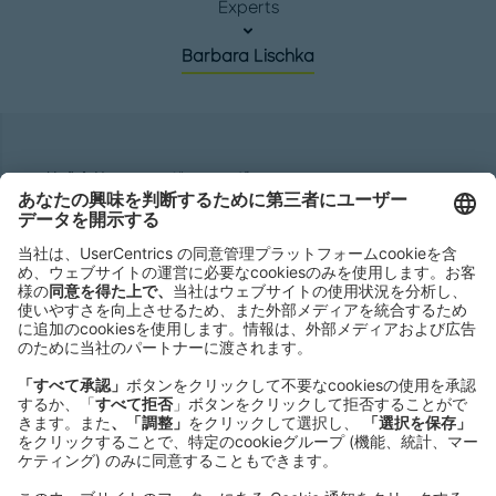
Experts
Barbara Lischka
株式会社ローランド ･ ベルガー
Roland Berger GmbH
Sederanger 1
80538 Munich
Germany
Phone:
+49 89 9230-0
Fax:
+49 89 9230-8202
Mail:
Send us a message
NEWSROOM