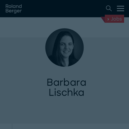
Jobs
Barbara
Lischka