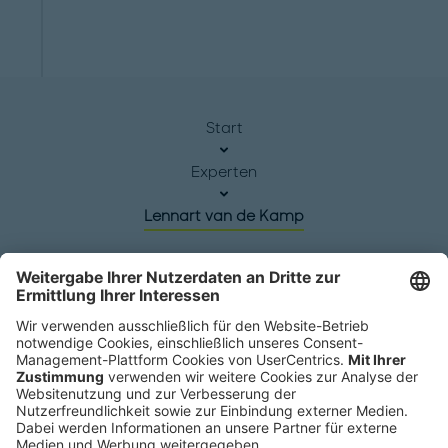
Start
Experten
Lennart van de Kamp
Hauptsitz
Roland Berger GmbH
Sederanger 1
80538 München
Deutschland