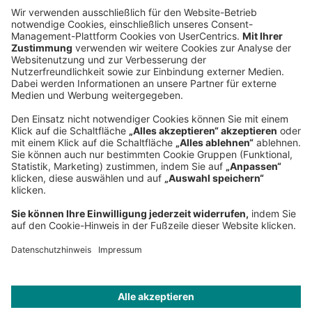
Hauptsitz
Roland Berger GmbH
Sederanger 1
80538 München
Deutschland
Telefon:
+49 89 9230-0
Fax:
+49 89 9230-8202
Mail:
Senden Sie eine Nachricht
NEWSROOM
IMPRESSUM
HILFE
DATENSCHUTZ