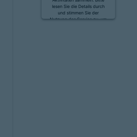
lesen Sie die Details durch
und stimmen Sie der
Nutzung des Service zu, um
diese Inhalte anzuzeigen.
Mehr Informationen
Akzeptieren
powered by
Usercentrics
Consent Management
Platform