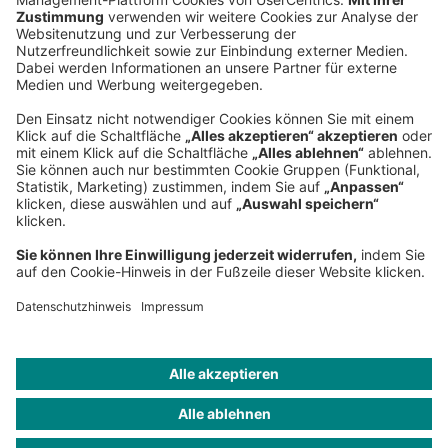
Sederanger 1
80538 München
Deutschland
Telefon:
+49 89 9230-0
Fax:
+49 89 9230-8202
Mail:
Senden Sie eine Nachricht
NEWSROOM
IMPRESSUM
HILFE
DATENSCHUTZ
COOKIES
KONTAKT