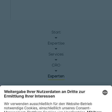
Start
Expertise
Services
CRO
Experten
Hauptsitz
Roland Berger GmbH