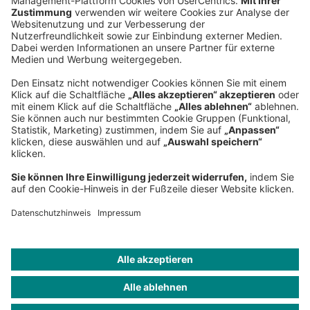
Sederanger 1
80538 München
Deutschland
Telefon:
+49 89 9230-0
Fax:
+49 89 9230-8202
Mail:
Senden Sie eine Nachricht
NEWSROOM
IMPRESSUM
HILFE
DATENSCHUTZ
COOKIES
KONTAKT