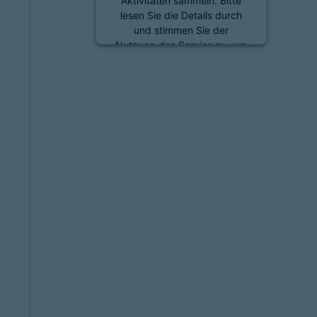
Aktivitäten sammeln. Bitte
lesen Sie die Details durch
und stimmen Sie der
Nutzung des Service zu, um
diese Inhalte anzuzeigen.
Mehr Informationen
Akzeptieren
powered by
Usercentrics
Consent Management
Platform