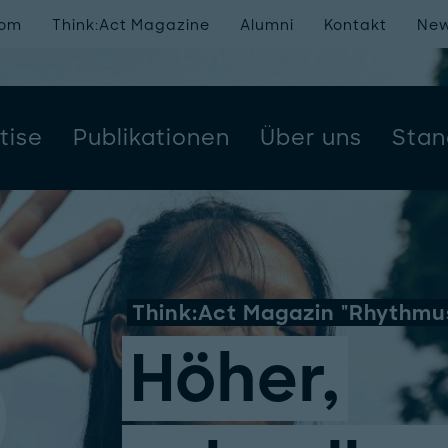
oom
Think:Act Magazine
Alumni
Kontakt
New
tise
Publikationen
Über uns
Stan
Think:Act Magazin "Rhythmu
Höher,