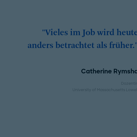
"Vieles im Job wird heut
anders betrachtet als früher.
Catherine Rymsh
Dozenti
University of Massachusetts Lowel