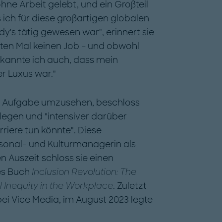
hne Arbeit gelebt, und ein Großteil
 ich für diese großartigen globalen
dy's tätig gewesen war", erinnert sie
rsten Mal keinen Job – und obwohl
rkannte ich auch, dass mein
er Luxus war."
en Aufgabe umzusehen, beschloss
legen und "intensiver darüber
riere tun könnte". Diese
ersonal- und Kulturmanagerin als
n Auszeit schloss sie ei­nen
tes Buch
Inclusion Revolu­tion: The
 Inequity in the Work­place
. Zuletzt
ei ­Vice Media, im August 2023 legte