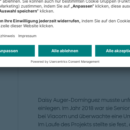
Vollständiges PDF
herunterladen
Daisy Auger-Domínguez musste unfre
einlegen. Im Jahr 2018 war sie Senior
bei ­Viacom und überwachte eine U
Im Laufe des Projekts stellte sie fest