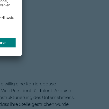
iwillig eine Karrierepause
 Vice President für Talent-Akquise
mstrukturierung des Unternehmens.
, dass ihre Stelle gestrichen wurde.