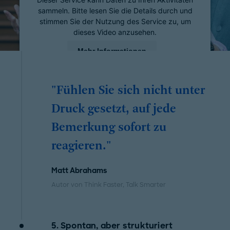
sammeln. Bitte lesen Sie die Details durch und
stimmen Sie der Nutzung des Service zu, um
dieses Video anzusehen.
Mehr Informationen
Akzeptieren
"Fühlen Sie sich nicht unter
powered by
Usercentrics Consent Management
Platform
Druck gesetzt, auf jede
Bemerkung sofort zu
reagieren."
Matt Abrahams
Autor von Think Faster, Talk Smarter
5. Spontan, aber strukturiert