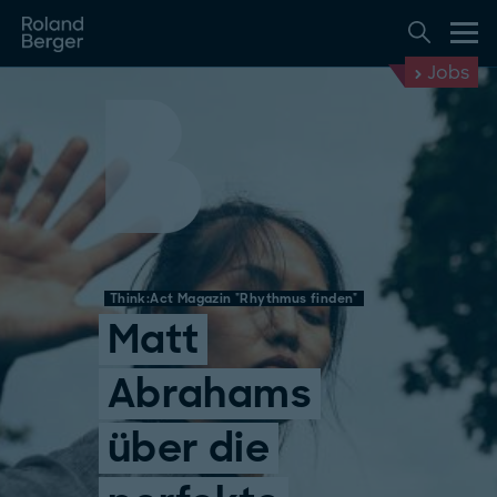
Jobs
Think:Act Magazin "Rhythmus finden"
Matt
Abrahams
über die