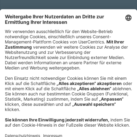
Hauptsitz
Roland Berger GmbH
Sederanger 1
80538 München
Deutschland
Telefon:
+49 89 9230-0
Fax:
+49 89 9230-8202
Mail:
Senden Sie eine Nachricht
NEWSROOM
IMPRESSUM
HILFE
DATENSCHUTZ