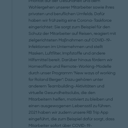
Priorität auf der Gesundheit und dem
Wohlergehen unserer Mitarbeiter sowie ihres
privaten und beruflichen Umfelds. Dafür
haben wir frühzeitig eine Corona-Taskforce
eingerichtet: Sie sorgt zum Beispiel für den
Schutz der Mitarbeiter auf Reisen, reagiert mit
zielgerichteten Maßnahmen auf COVID-19-
Infektionen im Unternehmen und stellt
Masken, Luftfilter, Impfstoffe und andere
Hilfsmittel bereit. Darüber hinaus fördern wir
Homeoffice und Remote-Working-Modelle
durch unser Programm "New ways of working
for Roland Berger": Dazu gehören unter
anderem Teambuilding-Aktivitäten und
virtuelle Gesundheitsclubs, die den
Mitarbeitern helfen, motiviert zu bleiben und
einen ausgewogenen Lebensstil zu führen.
2021 haben wir zudem unsere RB Trip App
eingeführt, die zum Beispiel dafür sorgt, dass
Mitarbeiter sofort über COVID-19-