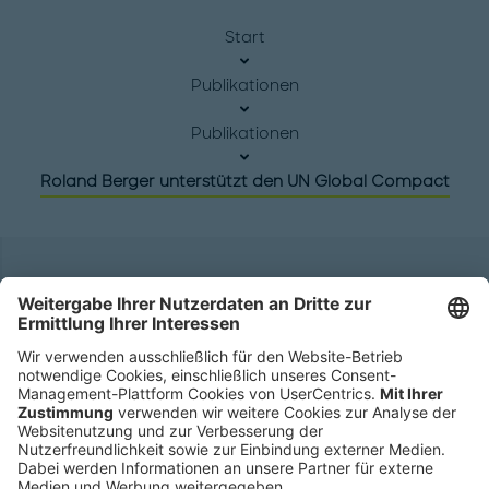
Start
Publikationen
Publikationen
Roland Berger unterstützt den UN Global Compact
Hauptsitz
Roland Berger GmbH
Sederanger 1
80538 München
Deutschland
Telefon:
+49 89 9230-0
Fax:
+49 89 9230-8202