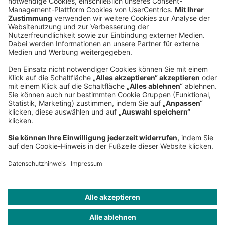
Roland Berger GmbH
Sederanger 1
80538 München
Deutschland
Telefon:
+49 89 9230-0
Fax:
+49 89 9230-8202
Mail:
Senden Sie eine Nachricht
NEWSROOM
IMPRESSUM
HILFE
DATENSCHUTZ
COOKIES