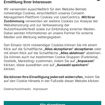
Hauptsitz
Roland Berger GmbH
Sederanger 1
80538 München
Deutschland
Telefon:
+49 89 9230-0
Fax:
+49 89 9230-8202
Mail:
Senden Sie eine Nachricht
NEWSROOM
IMPRESSUM
HILFE
DATENSCHUTZ