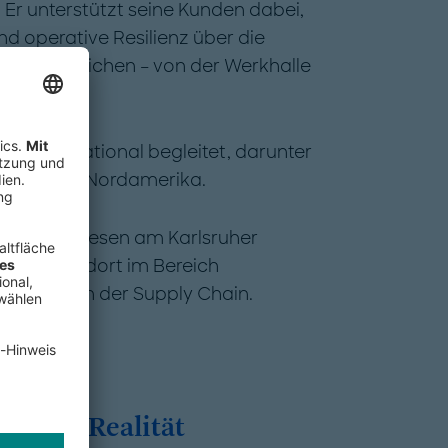
. Er unterstützt seine Kunden dabei,
nd operative Resilienz über die
g zu erreichen – von der Werkhalle
nd international begleitet, darunter
europa und Nordamerika.
ingenieurwesen am Karlsruher
romovierte dort im Bereich
zprognose in der Supply Chain.
uf die Realität