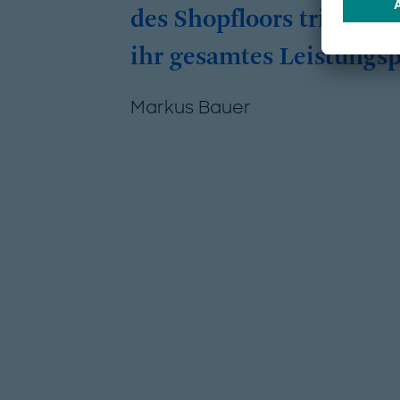
des Shopfloors trifft. M
ihr gesamtes Leistungsp
Markus Bauer