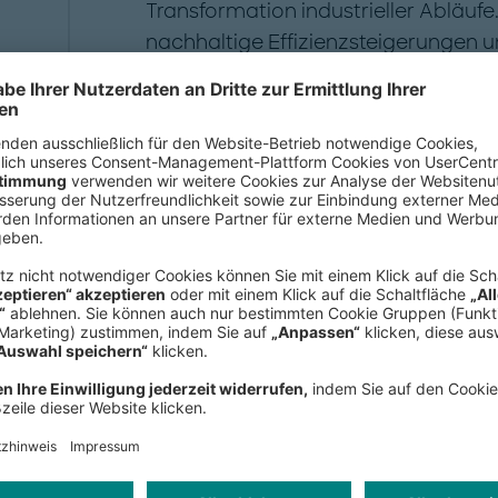
Transformation industrieller Abläufe
nachhaltige Effizienzsteigerungen u
gesamte Wertschöpfungskette hinwe
bis zur Unternehmensleitung.
Er hat Projekte in der DACH-Region u
in China, Singapur, Hongkong, Ost
Markus Bauer studierte Wirtschafts
Institut für Technologie (KIT) und p
Künstliche Intelligenz für die Absat
teht dort, wo strategisches Denken a