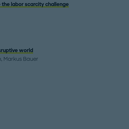
 the labor scarcity challenge
sruptive world
n
,
Markus Bauer