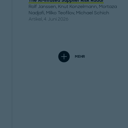
The AI-infused Supplier Risk Radar
Rolf Janssen
,
Knut Konzelmann
,
Mortaza
Nadjafi
,
Milko Teofilov
,
Michael Schich
Artikel, 4. Juni 2026
MEHR