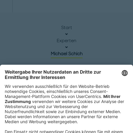
Start
Experten
Michael Schich
Hauptsitz
Roland Berger GmbH
Sederanger 1
80538 München
Deutschland
Telefon:
+49 89 9230-0