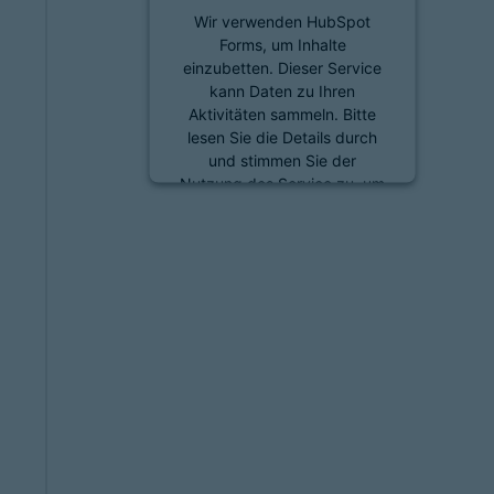
Wir verwenden HubSpot
Forms, um Inhalte
einzubetten. Dieser Service
kann Daten zu Ihren
Aktivitäten sammeln. Bitte
lesen Sie die Details durch
und stimmen Sie der
Nutzung des Service zu, um
diese Inhalte anzuzeigen.
Mehr Informationen
Akzeptieren
powered by
Usercentrics
Consent Management
Platform