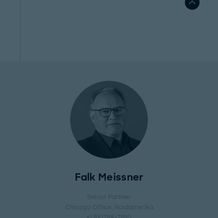
Falk Meissner
Senior Partner
Chicago Office
, Nordamerika
+1 510798-7550