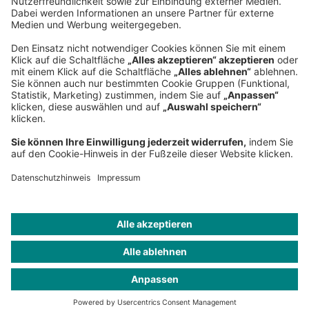
Telefon:
+49 89 9230-0
Fax:
+49 89 9230-8202
Mail:
Senden Sie eine Nachricht
NEWSROOM
IMPRESSUM
HILFE
DATENSCHUTZ
COOKIES
KONTAKT
IMAGE CREDITS
Petmal; Pobytov/Getty Images; nadla/Getty Images