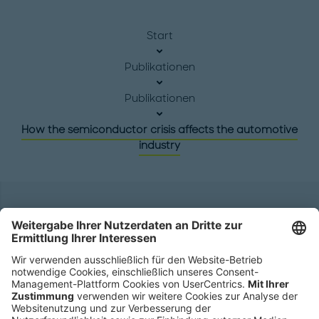
Start
Publikationen
Publikationen
How the semiconductor crisis affects the automotive
industry
Hauptsitz
Roland Berger GmbH
Sederanger 1
80538 München
Deutschland