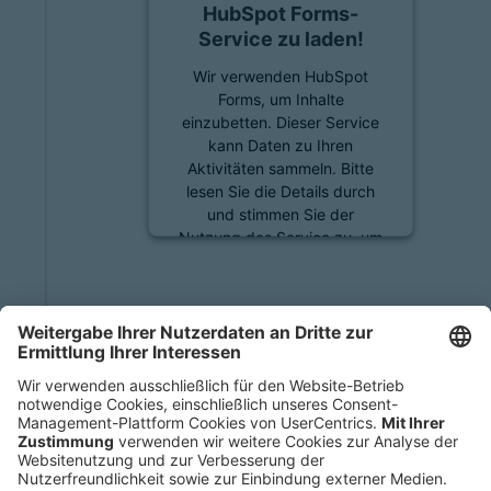
HubSpot Forms-
Service zu laden!
Wir verwenden HubSpot
Forms, um Inhalte
einzubetten. Dieser Service
kann Daten zu Ihren
Aktivitäten sammeln. Bitte
lesen Sie die Details durch
und stimmen Sie der
Nutzung des Service zu, um
diese Inhalte anzuzeigen.
Mehr Informationen
Akzeptieren
powered by
Usercentrics
Consent Management
Platform