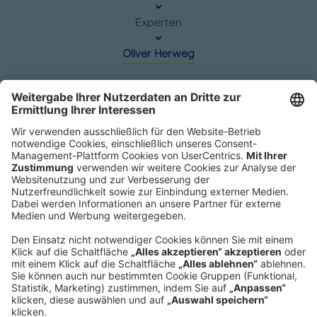
Experten
Oliver Herweg
Hauptsitz
Roland Berger GmbH
Sederanger 1
80538 München
Deutschland
Telefon:
+49 89 9230-0
Fax:
+49 89 9230-8202
Mail:
Senden Sie eine Nachricht
NEWSROOM