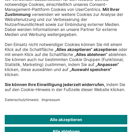
Hauptsitz
Roland Berger GmbH
Sederanger 1
80538 München
Deutschland
Telefon:
+49 89 9230-0
Fax:
+49 89 9230-8202
Mail:
Senden Sie eine Nachricht
NEWSROOM
IMPRESSUM
HILFE
DATENSCHUTZ
COOKIES