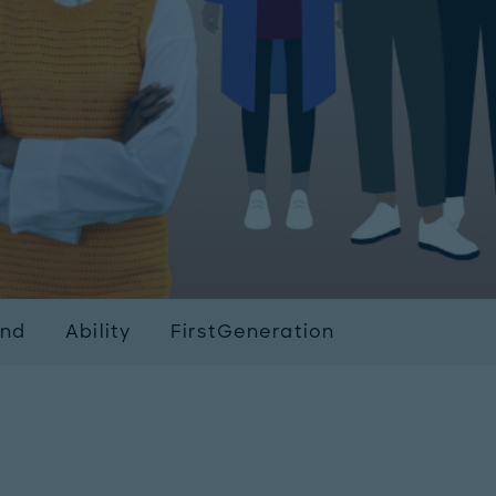
und
Ability
FirstGeneration