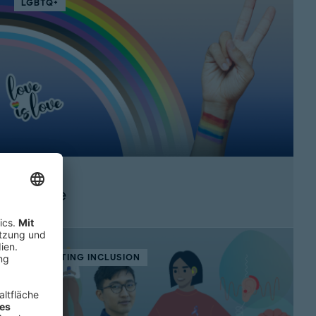
LGBTQ+
JustBe
SUPPORTING INCLUSION