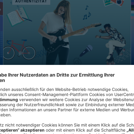
AUTHENTIZITÄT
Be the Original You.
VERFÜGBAR
IN
STUDIENHINTERGRUND
EN