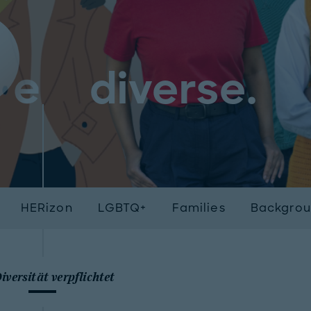
diverse.
HERizon
LGBTQ+
Families
Backgro
iversität verpflichtet