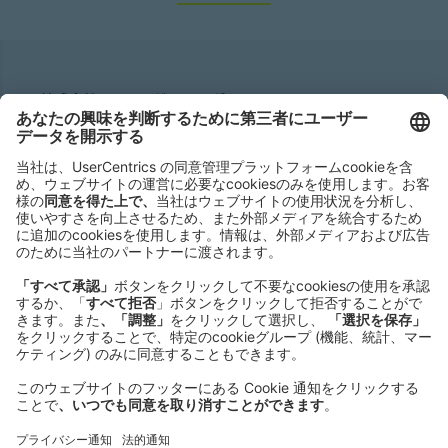
株式会社ローランド ･ ベルガー
Roland Berger GmbH
Sederanger 1
80538 Munich
Germany
Phone:
+49 89 9230-0
Fax:
+49 89 9230-8202
Mail:
Send us a message
NEWSROOM
LEGAL
HELP