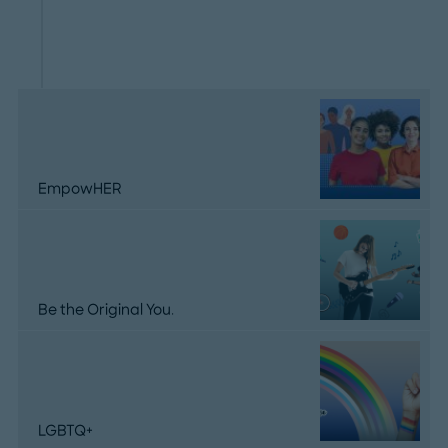
EmpowHER
Be the Original You.
LGBTQ+