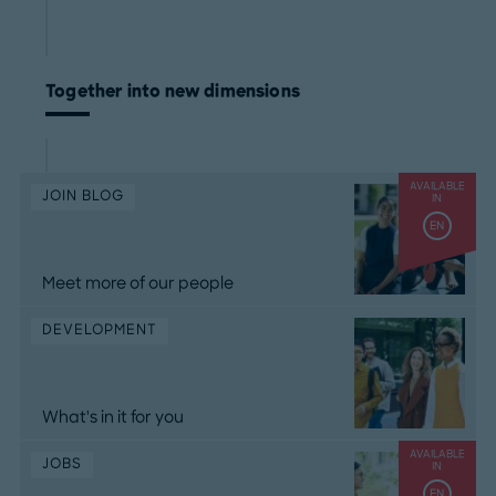
Together into new dimensions
AVAILABLE
JOIN BLOG
IN
EN
Meet more of our people
DEVELOPMENT
What's in it for you
AVAILABLE
JOBS
IN
EN