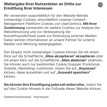
Hauptsitz
Roland Berger GmbH
Sederanger 1
80538 München
Deutschland
Telefon:
+49 89 9230-0
Fax:
+49 89 9230-8202
Mail:
Senden Sie eine Nachricht
NEWSROOM
IMPRESSUM
HILFE