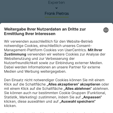
Experten
Frank Pietras
Hauptsitz
Roland Berger GmbH
Sederanger 1
80538 München
Deutschland
Telefon:
+49 89 9230-0
Fax:
+49 89 9230-8202
Mail:
Senden Sie eine Nachricht
NEWSROOM