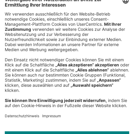
Hauptsitz
Roland Berger GmbH
Sederanger 1
80538 München
Deutschland
Telefon:
+49 89 9230-0
Fax:
+49 89 9230-8202
Mail:
Senden Sie eine Nachricht
NEWSROOM
IMPRESSUM
HILFE
DATENSCHUTZ