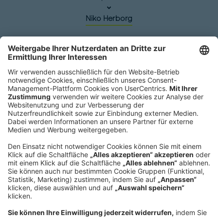
Niko Herborg
Hauptsitz
Roland Berger GmbH
Sederanger 1
80538 München
Deutschland
Telefon:
+49 89 9230-0
Fax:
+49 89 9230-8202
Mail:
Senden Sie eine Nachricht
NEWSROOM