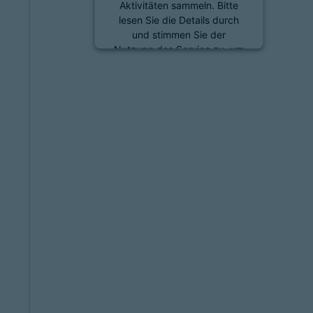
Aktivitäten sammeln. Bitte
lesen Sie die Details durch
und stimmen Sie der
Nutzung des Service zu, um
diese Inhalte anzuzeigen.
Mehr Informationen
Akzeptieren
powered by
Usercentrics
Consent Management
Platform