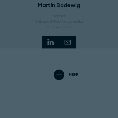
Martin Bodewig
Partner
Chicago Office
, Nordamerika
+1 312 662-5529
MEHR