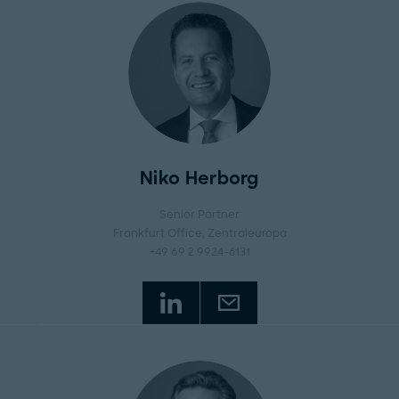
Niko Herborg
Senior Partner
Frankfurt Office
, Zentraleuropa
+49 69 2 9924-6131