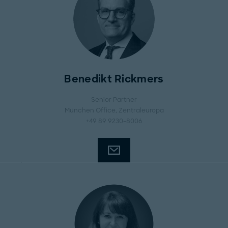
Benedikt Rickmers
Senior Partner
München Office
, Zentraleuropa
+49 89 9230-8006