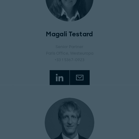
Magali Testard
Senior Partner
Paris Office
, Westeuropa
+33 1 5367-0923