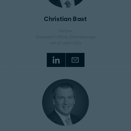
Christian Bast
Partner
Düsseldorf Office
, Zentraleuropa
+49 211 4389-2133