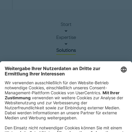
Start
Expertise
Solutions
Hauptsitz
Roland Berger GmbH
Sederanger 1
80538 München
Deutschland
Telefon:
+49 89 9230-0
Fax:
+49 89 9230-8202