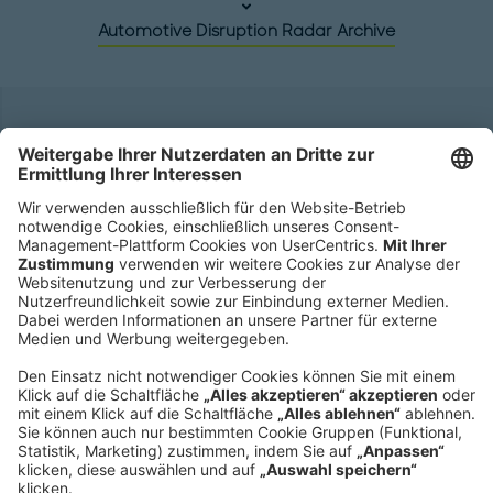
Automotive Disruption Radar Archive
Hauptsitz
Roland Berger GmbH
Sederanger 1
80538 München
Deutschland
Telefon:
+49 89 9230-0
Fax:
+49 89 9230-8202
Mail:
Senden Sie eine Nachricht
NEWSROOM
IMPRESSUM