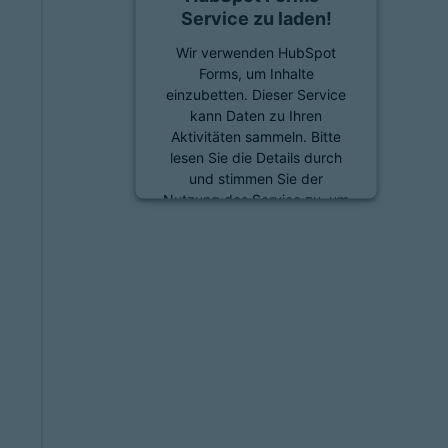
Service zu laden!
Wir verwenden HubSpot
Forms, um Inhalte
einzubetten. Dieser Service
kann Daten zu Ihren
Aktivitäten sammeln. Bitte
lesen Sie die Details durch
und stimmen Sie der
Nutzung des Service zu, um
diese Inhalte anzuzeigen.
Mehr Informationen
Akzeptieren
powered by
Usercentrics
Consent Management
Platform