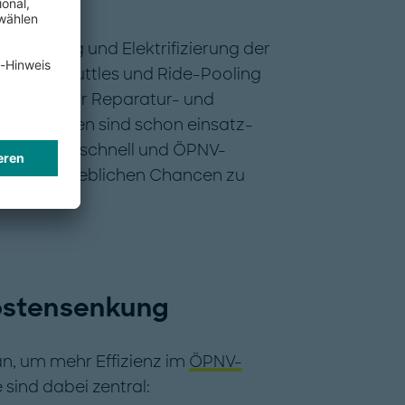
tisierung und Elektrifizierung der
n Robo-Shuttles und Ride-Pooling
en, etwa zur Reparatur- und
echnologien sind schon einsatz-
 geht sehr schnell und ÖPNV-
, um die erheblichen Chancen zu
ostensenkung
n, um mehr Effizienz im
ÖPNV-
 sind dabei zentral: