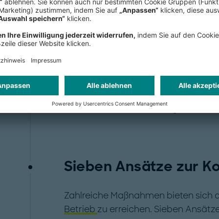
Die Möglichkeiten reichen von Automa
Fahrzeugflotte über den Einsatz vo
bis hin zur Nutzung von Echtzeitdat
Wartungsplanung. Nicht alle diese T
und marktreif, doch die Entwicklung
Betreiber sollten jetzt aktiv werden
nutzen, die sich daraus ergeben.
Sieben Ansätze zur K
Zahlreiche Maßnahmen bieten sich a
Betrieb
zu erreichen. Sieben Ansätze