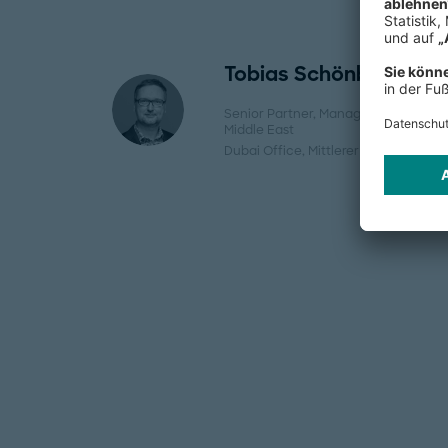
Tobias Schönberg
Senior Partner, Managing Director
Middle East
Dubai Office
, Mittlerer Osten