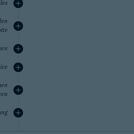
les
den
otte
sen
ice
men
xen
ung