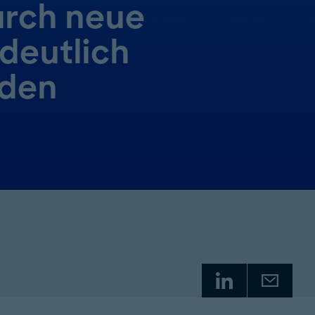
rch neue
deutlich
rden