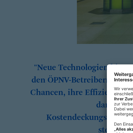
"Neue Technologien biete
den ÖPNV-Betreibern groß
Chancen, ihre Effizienz un
damit de
Kostendeckungsgrad z
steigern.