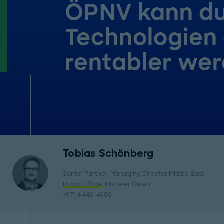
ÖPNV kann du
Technologien 
rentabler we
Tobias Schönberg
Senior Partner, Managing Director Middle East
Dubai Office
, Mittlerer Osten
+971 4 446-4080