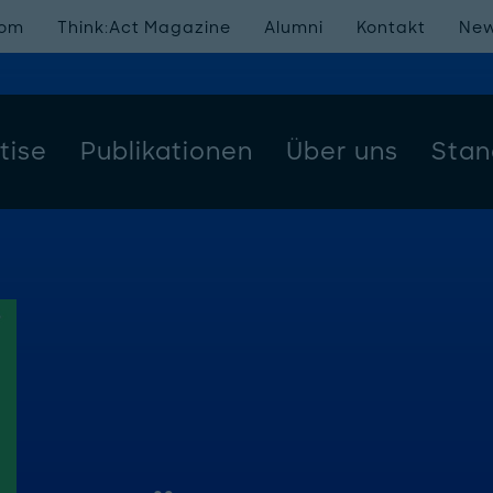
oom
Think:Act Magazine
Alumni
Kontakt
New
tise
Publikationen
Über uns
Stan