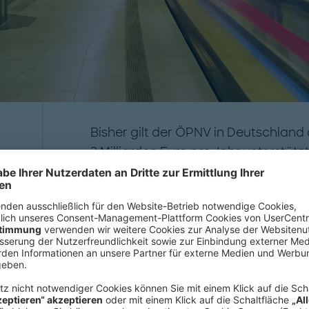
Bisher gilt der ÖPNV in Deutschland
3 Milliarden Euro pro Jahr unterstützt
n
die im Durchschnitt nur 76 Prozent 
e
decken können. Doch durch den kon
Technologien könnten städtische Ve
d
rentabler werden: Je nach Größe de
n
Kostendeckungsgrad des ÖPNV um 10
steigen – damit könnten Betreiber in
u
Gewinnzone kommen und im Schnitt b
"
sparen.