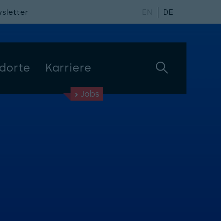
sletter
EN
DE
dorte
Karriere
Jobs