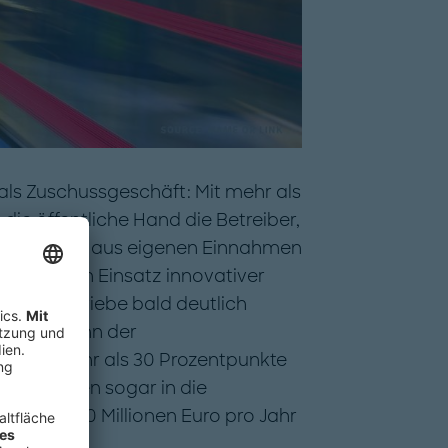
 als Zuschussgeschäft: Mit mehr als
 die öffentliche Hand die Betreiber,
ihrer Kosten aus eigenen Einnahmen
sequenten Einsatz innovativer
rkehrsbetriebe bald deutlich
r Stadt kann der
 bis mehr als 30 Prozentpunkte
 Metropolen sogar in die
is zu 390 Millionen Euro pro Jahr